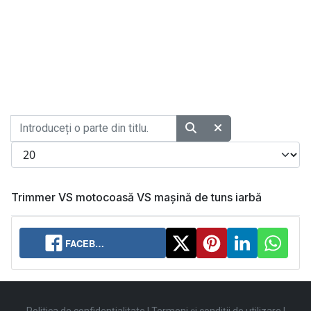
Introduceți o parte din titlu.
Afișare #
Trimmer VS motocoasă VS mașină de tuns iarbă
FACEB…