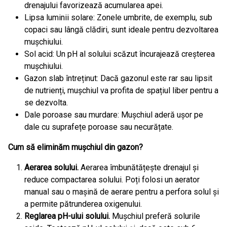
drenajului favorizează acumularea apei.
Lipsa luminii solare: Zonele umbrite, de exemplu, sub
copaci sau lângă clădiri, sunt ideale pentru dezvoltarea
mușchiului.
Sol acid: Un pH al solului scăzut încurajează creșterea
mușchiului.
Gazon slab întreținut: Dacă gazonul este rar sau lipsit
de nutrienți, mușchiul va profita de spațiul liber pentru a
se dezvolta.
Dale poroase sau murdare: Mușchiul aderă ușor pe
dale cu suprafețe poroase sau necurățate.
Cum să eliminăm mușchiul din gazon?
Aerarea solului.
Aerarea îmbunătățește drenajul și
reduce compactarea solului. Poți folosi un aerator
manual sau o mașină de aerare pentru a perfora solul și
a permite pătrunderea oxigenului.
Reglarea pH-ului solului.
Mușchiul preferă solurile