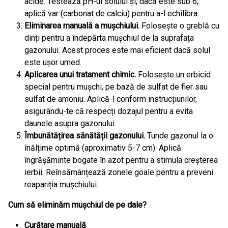
acide. Testează pH-ul solului și, dacă este sub 6,
aplică var (carbonat de calciu) pentru a-l echilibra.
Eliminarea manuală a mușchiului.
Folosește o greblă cu
dinți pentru a îndepărta mușchiul de la suprafața
gazonului. Acest proces este mai eficient dacă solul
este ușor umed.
Aplicarea unui tratament chimic.
Folosește un erbicid
special pentru mușchi, pe bază de sulfat de fier sau
sulfat de amoniu. Aplică-l conform instrucțiunilor,
asigurându-te că respecți dozajul pentru a evita
daunele asupra gazonului.
Îmbunătățirea sănătății gazonului.
Tunde gazonul la o
înălțime optimă (aproximativ 5-7 cm). Aplică
îngrășăminte bogate în azot pentru a stimula creșterea
ierbii. Reînsămânțează zonele goale pentru a preveni
reapariția mușchiului.
Cum să eliminăm mușchiul de pe dale?
Curățare manuală