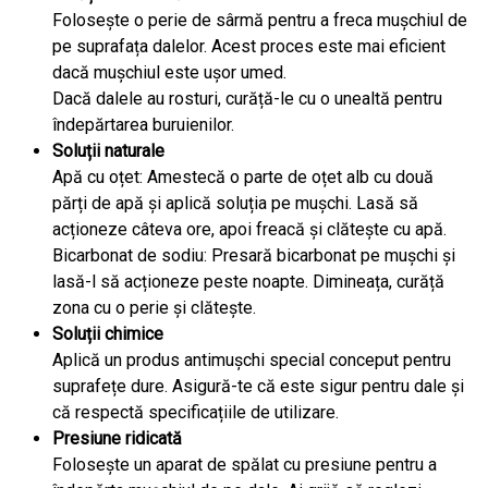
Folosește o perie de sârmă pentru a freca mușchiul de
pe suprafața dalelor. Acest proces este mai eficient
dacă mușchiul este ușor umed.
Dacă dalele au rosturi, curăță-le cu o unealtă pentru
îndepărtarea buruienilor.
Soluții naturale
Apă cu oțet: Amestecă o parte de oțet alb cu două
părți de apă și aplică soluția pe mușchi. Lasă să
acționeze câteva ore, apoi freacă și clătește cu apă.
Bicarbonat de sodiu: Presară bicarbonat pe mușchi și
lasă-l să acționeze peste noapte. Dimineața, curăță
zona cu o perie și clătește.
Soluții chimice
Aplică un produs antimușchi special conceput pentru
suprafețe dure. Asigură-te că este sigur pentru dale și
că respectă specificațiile de utilizare.
Presiune ridicată
Folosește un aparat de spălat cu presiune pentru a