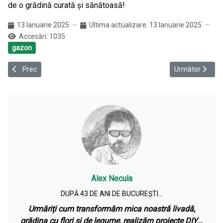
de o grădină curată și sănătoasă!
13 Ianuarie 2025
Ultima actualizare: 13 Ianuarie 2025
Accesări: 1035
gazon
Articol precedent: Cele mai bune aplicații gratuite pentru design-ul cu
Articolul următ
Prec
Următor
Alex Necula
DUPĂ 43 DE ANI DE BUCUREȘTI...
Urmăriți cum transformăm mica noastră livadă,
grădina cu flori și de legume, realizăm proiecte DIY...