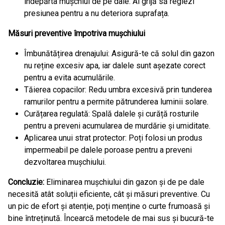
îndepărta mușchiul de pe dale. Ai grijă să reglezi
presiunea pentru a nu deteriora suprafața.
Măsuri preventive împotriva mușchiului
Îmbunătățirea drenajului: Asigură-te că solul din gazon
nu reține excesiv apa, iar dalele sunt așezate corect
pentru a evita acumulările.
Tăierea copacilor: Redu umbra excesivă prin tunderea
ramurilor pentru a permite pătrunderea luminii solare.
Curățarea regulată: Spală dalele și curăță rosturile
pentru a preveni acumularea de murdărie și umiditate.
Aplicarea unui strat protector: Poți folosi un produs
impermeabil pe dalele poroase pentru a preveni
dezvoltarea mușchiului.
Concluzie:
Eliminarea mușchiului din gazon și de pe dale
necesită atât soluții eficiente, cât și măsuri preventive. Cu
un pic de efort și atenție, poți menține o curte frumoasă și
bine întreținută. Încearcă metodele de mai sus și bucură-te