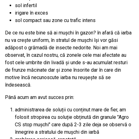
sol infertil
irigare în exces
sol compact sau zone cu trafic intens
De ce nu este bine să ai mușchi în gazon? în afară că iarba
nu va crește uniform, în stratul de mușchi își vor găsi
adăpost o grămadă de insecte nedorite. Noi am mai
observat, în cazul nostru, că zonele cele mai afectate au
fost cele umbrite din livadă și unde s-au acumulat resturi
de frunze măcinate dar și zone însorite dar în care din
motive încă necunoscute iarba nu reușește să se
îndesească.
Până acum am avut succes prin:
administrarea de soluții cu conținut mare de fier, am
folosit stropirea cu soluție obținută din granule "Agro
CS stop mușchi" care după 2-3 zile deja se observă o
înnegrire a stratului de mușchi din iarbă