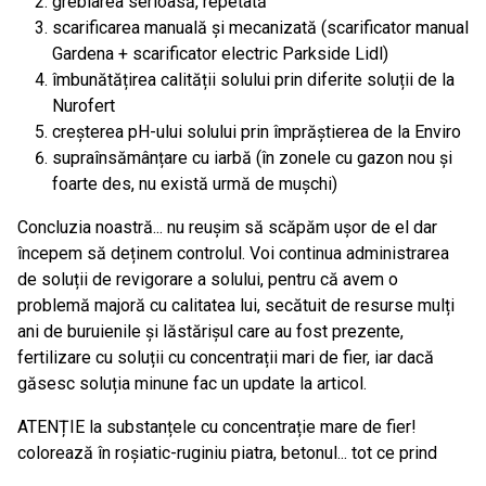
greblarea serioasă, repetată
scarificarea manuală și mecanizată (scarificator manual
Gardena + scarificator electric Parkside Lidl)
îmbunătățirea calității solului prin diferite soluții de la
Nurofert
creșterea pH-ului solului prin împrăștierea de la Enviro
supraînsămânțare cu iarbă (în zonele cu gazon nou și
foarte des, nu există urmă de mușchi)
Concluzia noastră... nu reușim să scăpăm ușor de el dar
începem să deținem controlul. Voi continua administrarea
de soluții de revigorare a solului, pentru că avem o
problemă majoră cu calitatea lui, secătuit de resurse mulți
ani de buruienile și lăstărișul care au fost prezente,
fertilizare cu soluții cu concentrații mari de fier, iar dacă
găsesc soluția minune fac un update la articol.
ATENȚIE la substanțele cu concentrație mare de fier!
colorează în roșiatic-ruginiu piatra, betonul... tot ce prind