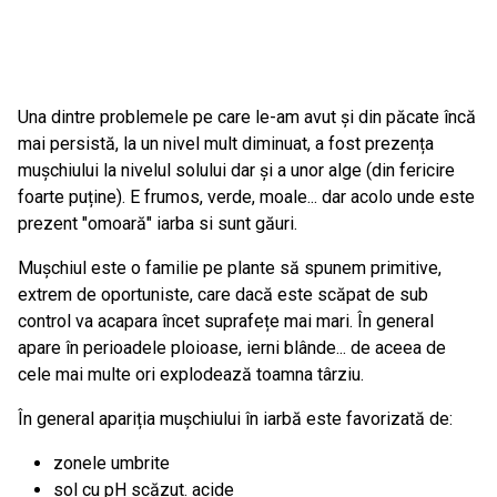
Una dintre problemele pe care le-am avut și din păcate încă
mai persistă, la un nivel mult diminuat, a fost prezența
mușchiului la nivelul solului dar și a unor alge (din fericire
foarte puține). E frumos, verde, moale... dar acolo unde este
prezent "omoară" iarba si sunt găuri.
Mușchiul este o familie pe plante să spunem primitive,
extrem de oportuniste, care dacă este scăpat de sub
control va acapara încet suprafețe mai mari. În general
apare în perioadele ploioase, ierni blânde... de aceea de
cele mai multe ori explodează toamna târziu.
În general apariția mușchiului în iarbă este favorizată de:
zonele umbrite
sol cu pH scăzut. acide