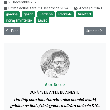
25 Decembrie 2023
Ultima actualizare: 23 Decembrie 2024
Accesări: 2043
grădină
gazon
Gardena
Parkside
Nurofert
îngrășăminte bio
Enviro
Articol precedent: Lance sau atomizor pentru stropit pomii cu o po
Articolul următo
Prec
Următor
Alex Necula
DUPĂ 43 DE ANI DE BUCUREȘTI...
Urmăriți cum transformăm mica noastră livadă,
grădina cu flori și de legume, realizăm proiecte DIY...